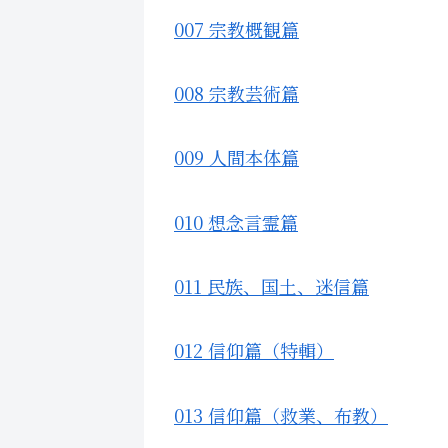
007 宗教概観篇
008 宗教芸術篇
009 人間本体篇
010 想念言霊篇
011 民族、国土、迷信篇
012 信仰篇（特輯）
013 信仰篇（救業、布教）