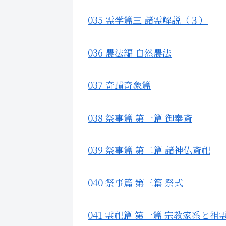
035 霊学篇三 諸霊解説（３）
036 農法編 自然農法
037 奇蹟奇象篇
038 祭事篇 第一篇 御奉斎
039 祭事篇 第二篇 諸神仏斎祀
040 祭事篇 第三篇 祭式
041 霊祀篇 第一篇 宗教家系と祖