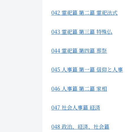
042 霊祀篇 第二篇 霊祀法式
043 霊祀篇 第三篇 特殊仏
044 霊祀篇 第四篇 葬祭
045 人事篇 第一篇 信仰と人事
046 人事篇 第二篇 家相
047 社会人事篇 経済
048 政治、経済、社会篇