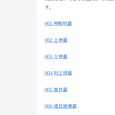
す。
001 神解明篇
002 主神篇
003 万神篇
004 明主様篇
005 霊界篇
006 建設破壊篇