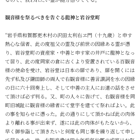
観音様を祭るべきを告ぐる龍神と岩谷堂町
“岩手県和賀郡更木村の沢田太利右ヱ門（十九歳）と申す
熱心な信者、此の度祖父の霊及び前世の因縁ある霊が憑
り、岩谷堂町の資産家・中善と申す家の井戸に龍神となっ
て居り、此の度同家の倉に古くより安置されている百観音
様の使命を受け、岩谷堂は日本の扉であり、扉を開くには
先ず私及び鎌田師の両人で右観音様に善言讃詞を水の因縁
の日に六十回奏上し、そして中善の主人にお道の話をさせ
て頂けば必ず判る。又、町の人々に告げて、右観音様を同
町旧城趾に観音様の縁者にて堂宇を建てて祭ればよい。此
の事を知らせに憑った。此の通りにして頂かねば此の肉体
より離れる事が出来ず、遂には此の肉体がもたないから、
早く御参詣して頂きたいと何度も同じ事を繰り返して申し