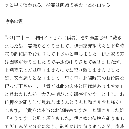
ッと早く救われる。浄霊は前頭の奥を一番沢山する。
時宗の霊
“六月二十日、増田イトさん（信者）を御浄霊させて戴き
ました処、霊憑りとなりまして、伊達家先祖代々と北條時
宗の御位牌をお祀りして下さいと申しました。伊達家の方
は因縁が分りましたので早速お祀りさせて戴きましたが、
北條時宗の方は解りませんのでお祀り致しませんでした
処、又霊憑りとなりまして「早く早く北條時宗のお位牌を
祀って下さい」、「貴方は此の肉体と因縁がありますか」
と尋ねました処「大先生様がよく御存知です」と申し、お
位牌をお祀りして呉れればうんとうんと働きますと強く申
します。「貴方は本当に北條時宗ですか」と聞きました処
「そうです」と強く頷きました。伊達家の位牌を祀りまし
て苦しみが大分楽になり、御礼に出て参りましたが、尚時