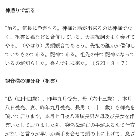
神憑りで語る
“治る。気長に浄霊する。神様と話が出来るのは神様でな
く、祖霊と狐などと合併している。天津祝詞をよく奏げて
やる。（やはり）馬頭観音であろう。先祖の誰かが信仰し
ていたものである。龍神である。祖先の中で龍神になって
いるのが知らした。喜んで礼に来た。（Ｓ23・８・７）
観音様の御分身（祖霊）
“私（四十四歳）、昨年九月受光、母（六十三歳）、本月
八日受光、妻、昨年九月受光、長男（二十二歳）も御光を
頂いて居ります。本月七日夜八時頃長男が母及び長女を浄
霊いたして居りました処、突然母が右の手がふるえて仕方
がないと言うが早いか両手を合せて頭の上に上げて、息ざ