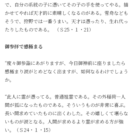
で、自分の系統の子に憑いてその子の手を使ってやる。描
かせてやれば天才的に素晴しくなるのがある。雪舟なども
そうで、狩野では一番うまい。天才は憑ったり、生れ代っ
たりしたものである。 （Ｓ25・１・21）
御参拝で感極まる
“度々御参詣にあがりますが、今日御神前に座りましたら
感極まり涙がとめどなく出ますが、如何なるわけでしょう
か。
“此人に霊が憑ってる。普通祖霊である。その外稲荷―人
間が狐になったものである。そういうものが非常に喜ぶ。
長い間求めていたものに出くわした。その嬉しくて堪らな
いものが涙となる。人間が求めるより霊が求める方が強
い。（Ｓ24・１・15）