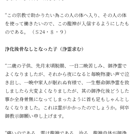
“この宗教で助かりたい為この人の体へ入り、その人の体
を使って働きたいので、この龍神が入信するようにしたも
のである。 （Ｓ24・８・９）
浄化後骨なしとなった子（浄霊求む）
“二歳の子供、先月末頃脱腸、一日二晩苦しみ、御浄霊で
よくなりましたが、それから夜になると毎晩物凄い声で泣
き出し、一晩中家人が眠れぬ有様で、一生懸命御浄霊を致
しましたら大変よくなりましたが、其の御浄化後どうした
事か全身骨無になってしまったように首も足もしゃんとし
なくなりました。これは霊がかかったのでしょうか。何卒
御教示御願い申し上げます。
“痛いのである。霊は龍神である。治る。龍神自体が御浄