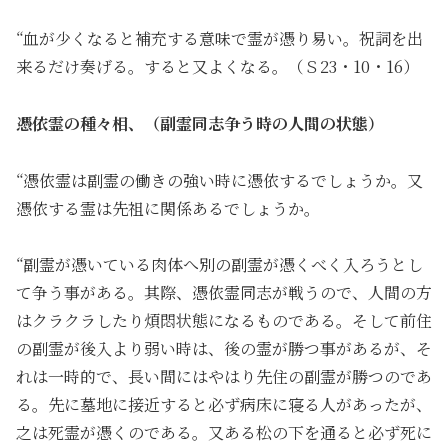
“血が少くなると補充する意味で霊が憑り易い。祝詞を出
来るだけ奏げる。すると又よくなる。（Ｓ23・10・16）
憑依霊の種々相、（副霊同志争う時の人間の状態）
“憑依霊は副霊の働きの強い時に憑依するでしょうか。又
憑依する霊は先祖に関係あるでしょうか。
“副霊が憑いている肉体へ別の副霊が憑くべく入ろうとし
て争う事がある。其際、憑依霊同志が戦うので、人間の方
はクラクラしたり煩悶状態になるものである。そして前住
の副霊が後入より弱い時は、後の霊が勝つ事があるが、そ
れは一時的で、長い間にはやはり先住の副霊が勝つのであ
る。先に墓地に接近すると必ず病床に寝る人があったが、
之は死霊が憑くのである。又ある松の下を通ると必ず死に