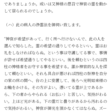
でありましょうか。或いは又神様の思召で神官の霊を動か
して居られるのでしょうか。
（ハ）此の病人の浄霊法を御伺い致します。
“神官が希望があって、行く所へ行けないんで、此の人を
選んで知らした。霊の希望の通りしてやるといい。霊はお
礼をしなければならぬ。という事は守護してる事で、事情
が許せば希望通りしてやるといい。後を頼むというのは四
柱の神格者をお守する事を希望する。誰か神官的な人を探
して頼むといい。それも具合が悪ければ四柱の祭神を自分
の家の床の間へ、台の上に安置して、後ろへ光明如来様の
お軸をかける。その方がよい。憑いてる霊が上であるか
ら、下の者からやられる（お払い）と苦しい、気持がわる
い。上ほど光がある。下の霊だと曇りがあるから汚れるの
で気持がわるい。神官が御光を頂かなくてはならぬ。ズー