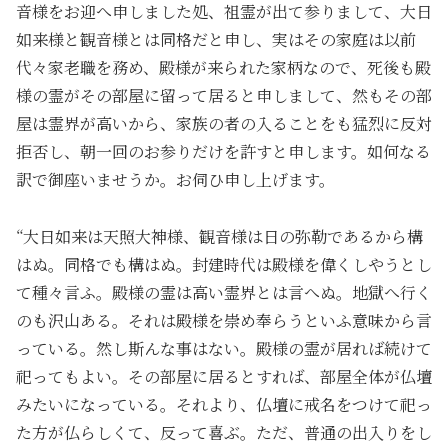
音様をお迎へ申しました処、祖霊が出て参りまして、大日
如来様と観音様とは同格だと申し、実はその家庭は以前
代々家老職を務め、殿様が来られた家柄なので、死後も殿
様の霊がその部屋に留って居ると申しまして、然もその部
屋は霊界が高いから、家族の者の入ることをも猛烈に反対
拒否し、朝一回のお参りだけを許すと申します。如何なる
訳で御座いませうか。お伺ひ申し上げます。
“大日如来は天照大神様、観音様は日の弥勒であるから構
はぬ。同格でも構はぬ。封建時代は殿様を偉くしやうとし
て種々言ふ。殿様の霊は高い霊界とは言へぬ。地獄へ行く
のも沢山ある。それは殿様を崇め奉らうといふ意味から言
っている。然し斯んな事はない。殿様の霊が居れば続けて
祀ってもよい。その部屋に居るとすれば、部屋全体が仏壇
みたいになっている。それより、仏壇に戒名をつけて祀っ
た方が仏らしくて、反って喜ぶ。ただ、普通の出入りをし