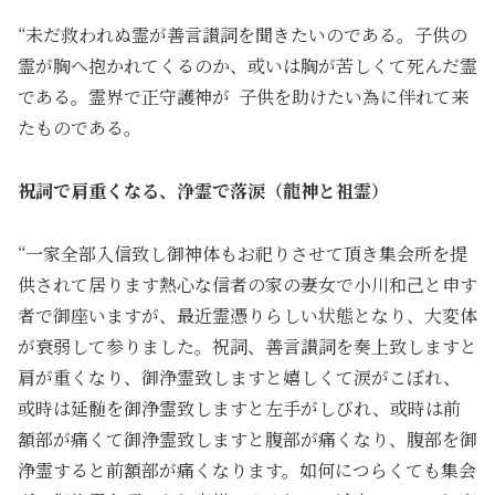
“未だ救われぬ霊が善言讃詞を聞きたいのである。子供の
霊が胸へ抱かれてくるのか、或いは胸が苦しくて死んだ霊
である。霊界で正守護神が 子供を助けたい為に伴れて来
たものである。
祝詞で肩重くなる、浄霊で落涙（龍神と祖霊）
“一家全部入信致し御神体もお祀りさせて頂き集会所を提
供されて居ります熱心な信者の家の妻女で小川和己と申す
者で御座いますが、最近霊憑りらしい状態となり、大変体
が衰弱して参りました。祝詞、善言讃詞を奏上致しますと
肩が重くなり、御浄霊致しますと嬉しくて涙がこぼれ、
或時は延髄を御浄霊致しますと左手がしびれ、或時は前
額部が痛くて御浄霊致しますと腹部が痛くなり、腹部を御
浄霊すると前額部が痛くなります。如何につらくても集会