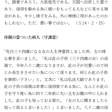
う。錯覚であろう。大抵祖先である。天国へ出世した霊で
あり、信仰を勧める為に疑いをもってる人などに見せる場
合がある。今少し様子をみる。外に神様に用があったのか
もしれない。ただ、悪い事ではない。 （Ｓ24・２・15）
母親の霊ついた病人（守護霊）
“先日三十四歳になる女の人を浄霊致しました所、左の様
な事を言いました。「私は此の子供（三十四歳の女）の母
親で、今年八十二歳になりますが、此の子が可愛いので何
とか長生きさせたい為について居ります。何とか此の子供
を御救い下さい」と。又次に「私は弘法大師であります。
此の子供の母親は非常に信仰家である為に、なんとか此の
子を守り度い為に約十二年前に丸い玉をお腹の中に入れま
した。此の子も知っておる筈だ。（女の人に聞きましたら
知って居ると言いました）」と言いました。八十二歳の母