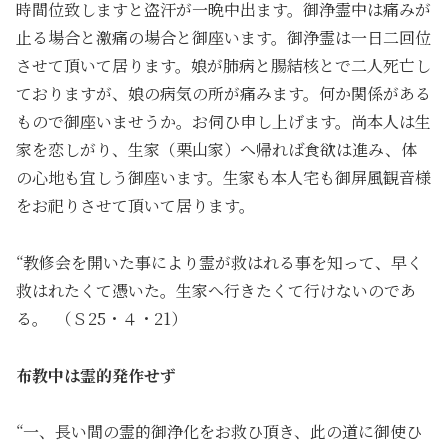
時間位致しますと盗汗が一晩中出ます。御浄霊中は痛みが
止る場合と激痛の場合と御座います。御浄霊は一日二回位
させて頂いて居ります。娘が肺病と腸結核とで二人死亡し
ておりますが、娘の病気の所が痛みます。何か関係がある
もので御座いませうか。お伺ひ申し上げます。尚本人は生
家を恋しがり、生家（栗山家）へ帰れば食欲は進み、体
の心地も宜しう御座います。生家も本人宅も御屏風観音様
をお祀りさせて頂いて居ります。
“教修会を開いた事により霊が救はれる事を知って、早く
救はれたくて憑いた。生家へ行きたくて行けないのであ
る。 （Ｓ25・４・21）
布教中は霊的発作せず
“一、長い間の霊的御浄化をお救ひ頂き、此の道に御使ひ