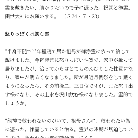
霊を戴きたい、助かりたいので子に憑った。祝詞と浄霊。
幽世大神にお願いする。 （Ｓ24・７・23）
怒りっぽく水飲む霊
“半身不随で半年程寝て居た祖母が御浄霊に依って治して
戴けました。今迄非常に怒りっぽい性質で、家中が曇って
居りましたが、治ってからはとてものんびりした性質にな
り、家中が明るくなりました。所が最近月例祭をして戴く
ようになったら、その前後二、三日位ですが、また怒り出
す様になり、その上水を沢山飲む様になりました。霊的で
しょうか。
“龍神で救われないのがいて、祖母さんに、救われたい為
に憑った。浄霊していると治る。霊界の時期が切迫してい
るので、救われたい霊が随分憑ってくる。