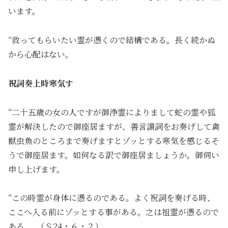
います。
“救ってもらいたい霊が憑くので結構である。長く続かぬ
から心配はない。
祝詞奏上時寒気す
“二十五歳の女の人ですが御浄霊によりまして蛇の霊や狐
霊が解決したので御座居ますが、善言讃詞をお奏げして禽
獣虫魚のところまで奏げますとゾッとする寒気を感じるそ
うで御座居ます。如何なる訳で御座居ましょうか。御伺い
申し上げます。
“この時霊が身体に憑るのである。よく祝詞を奏げる時、
ここへ入る前にゾッとする事がある。之は祖霊が憑るので
ある。 （Ｓ24・６・２）