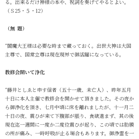
る。出来るだけ神様の本や、祝詞を奏げてやるとよい。
（Ｓ25・５・12）
（無 題）
“閻魔大王様は必要な時まで蔵っておく。出世大神は大国
主尊で、国常立尊は現在現界で御活躍になっている。
教修会開いて浄化
“藤井としゑと申す信者（五十一歳、未亡人）、昨年五月
十日に本人主催で教修会を開かせて頂きました。その夜か
ら御浄化を頂き、七月中頃に床を離れましたが、十一月二
十日の夜、震ひが来て下腹部が脹り、食欲進まず、其の後
現在迄一週間に一度か二度位震ひが起り、この頃では肋膜
の所が痛み、一時呼吸が止る場合もあります。御浄霊を一