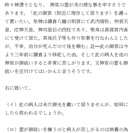
時々神憑りとなり、 神官の霊が次の様な事を申すそうで
あります。「此の御宮（附近に現存して居ります）を護っ
て貰いたい。祭神は鎌倉八幡の別宮にて武内宿弥、仲哀天
皇、応神天皇、神功皇后の四柱であり、幣帛は直接宮内省
にて受けて居た。其後氏子等も作り祭事を行なわんとした
が、不幸、自分が死んだので後を頼む」註━此の御宮は今
より三年前に鎌倉より移祀した由。そして此の病人を他の
神官が御祓いすると非常に苦しがります。又神官の霊も御
祓いを近付けてはいかんと言うそうです。
右に就いて、
（イ）此の病人は未だ御光を戴いて居りませんが、如何に
したら救われるでしょうか。
（ロ）霊が御祓いを嫌うのと病人が苦しがるのは執着の為