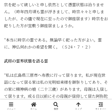
宗を祀って欲しいと申し依然として憑霊状態は治りませ
ん。（昨年四月頃も霊が浮きまして、時宗々々と申しま
したが、その儘で現在に至ったので御座居ます）時宗をお
祀りした方が宜敷う御座居ましょうか。
“本当に時宗の霊である。無論早く祀った方がよい。霊
に、神仏何れかの希望を聞く。（Ｓ24・７・２）
武将の霊界状態を語る霊
“私は広島県三原市へ布教に行って居ります。私が現在世
話になって居る家は私の光明如来様を御祭りしてあり、そ
の家に精神病の娘（二十三歳）があります。母親は入信し
て居ります。或る日以前にその母親が信仰して居た阿弥陀
様の行者が突然にやって来て、御経を唱へて居る中に急に
メニュー
ホーム
検索
トップ
サイドバー
その娘に霊が憑り、遂に私と一問一答をやってしまひまし