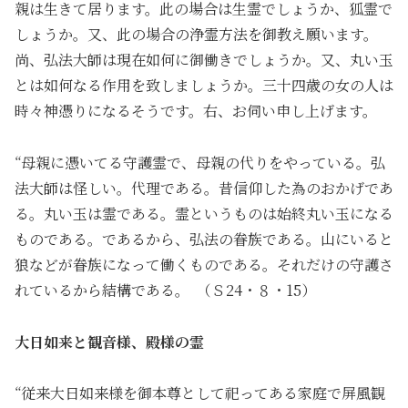
親は生きて居ります。此の場合は生霊でしょうか、狐霊で
しょうか。又、此の場合の浄霊方法を御教え願います。
尚、弘法大師は現在如何に御働きでしょうか。又、丸い玉
とは如何なる作用を致しましょうか。三十四歳の女の人は
時々神憑りになるそうです。右、お伺い申し上げます。
“母親に憑いてる守護霊で、母親の代りをやっている。弘
法大師は怪しい。代理である。昔信仰した為のおかげであ
る。丸い玉は霊である。霊というものは始終丸い玉になる
ものである。であるから、弘法の眷族である。山にいると
狼などが眷族になって働くものである。それだけの守護さ
れているから結構である。 （Ｓ24・８・15）
大日如来と観音様、殿様の霊
“従来大日如来様を御本尊として祀ってある家庭で屏風観