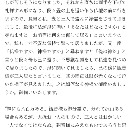
しが苦しそうになりました。それから直ちに両手を下げて
礼拝する形になり、段々畳の上を這い乍ら仏壇の前に行き
ますので、長男と私、妻と三人で盛んに浄霊をさせて頂き
まして、最後に私が母に向い「あなたはどなたですか」と
尋ねますと「お前等は何を信仰して居る」と言いますの
で、私も一寸不安な気持で黙って居りましたが、又一度
「仏様ですか、神様ですか」と尋ねますと「俺は神だ」と
言うと段々母も己に還り、不思議な顔をして私達を見つめ
て居りましたので、母に聞いて見ましたら、己の傍に観音
様が三人居たと言いました。其の時母は眼が赤くなって泣
いた様子が見えました。之は如何なる神様で御座いましょ
うか。御伺いいたします。
“神にも八百万ある。観音様も御分霊で、分れて沢山ある
場合もあるが、大抵お一人のもので、三人とはおかしい。
一人でなくてはならぬ。観音様にみえたものであろうと思