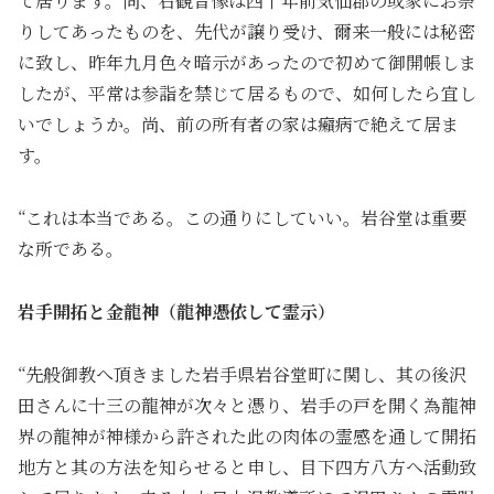
て居ります。尚、右観音像は四十年前気仙郡の或家にお祭
りしてあったものを、先代が譲り受け、爾来一般には秘密
に致し、昨年九月色々暗示があったので初めて御開帳しま
したが、平常は参詣を禁じて居るもので、如何したら宜し
いでしょうか。尚、前の所有者の家は癩病で絶えて居ま
す。
“これは本当である。この通りにしていい。岩谷堂は重要
な所である。
岩手開拓と金龍神（龍神憑依して霊示）
“先般御教へ頂きました岩手県岩谷堂町に関し、其の後沢
田さんに十三の龍神が次々と憑り、岩手の戸を開く為龍神
界の龍神が神様から許された此の肉体の霊感を通して開拓
地方と其の方法を知らせると申し、目下四方八方へ活動致