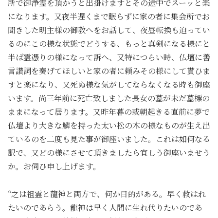
所で御浄霊を頂かうと出掛けますとその途中でスーッと楽
になります。又夜半遅くまで眠らずに家の者に集会所でお
聞きした明主様の御教へをお話して、夜昼転換も迫ってい
るのにこの様な状態でどうする、もっと真剣になる様にと
半ば霊憑りの様になって訴へ、又特につらい時、仏壇に善
言讃詞を奏げてほしいと家の者に頼みその様にして貰ひま
すと楽になり、又死ぬ様な気がしてならなくなる時も御座
います。尚三年前に死亡致しました長女の墓が未だ墓標の
ままになって居ります。又昨年暮の或朝起きる直前に夢で
仏壇より大きな鱗を持った太い松の木の様なものが生え出
ているのを二度も見た事が御座いました。これは如何なる
訳で、又どの様にさせて頂きましたら宜しう御座いませう
か。お伺ひ申し上げます。
“之は祖霊と龍神と両方で、何か目的がある。早く救はれ
たいのであらう。龍神は早く人間に生れ代りたいのであ