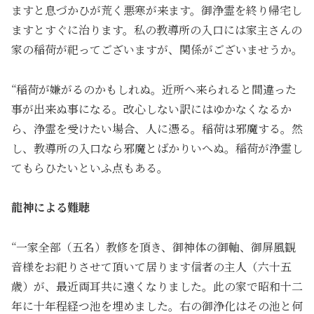
ますと息づかひが荒く悪寒が来ます。御浄霊を終り帰宅し
ますとすぐに治ります。私の教導所の入口には家主さんの
家の稲荷が祀ってございますが、関係がございませうか。
“稲荷が嫌がるのかもしれぬ。近所へ来られると間違った
事が出来ぬ事になる。改心しない訳にはゆかなくなるか
ら、浄霊を受けたい場合、人に憑る。稲荷は邪魔する。然
し、教導所の入口なら邪魔とばかりいへぬ。稲荷が浄霊し
てもらひたいといふ点もある。
龍神による難聴
“一家全部（五名）教修を頂き、御神体の御軸、御屏風観
音様をお祀りさせて頂いて居ります信者の主人（六十五
歳）が、最近両耳共に遠くなりました。此の家で昭和十二
年に十年程経つ池を埋めました。右の御浄化はその池と何