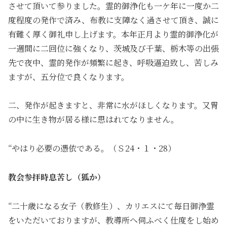
させて頂いて参りました。霊的御浄化も一ケ年に一度か二
度程度の発作で済み、布教に支障なく過させて頂き、誠に
有難く厚く御礼申し上げます。本年正月より霊的御浄化が
一週間に二回位に強くなり、茨城及び千葉、栃木等の出張
先で夜中、霊的発作が頻繁に起き、呼吸逼迫致し、苦しみ
ますが、五分位で良くなります。
二、発作が起きますと、非常に水がほしくなります。又胃
の中に生き物が居る様に思はれてなりません。
“やはり必要の憑依である。（Ｓ24・１・28）
教会参拝時息苦し（狐か）
“二十歳になる女子（教修生）、カリエスにて毎日御浄霊
をいただいておりますが、教導所へ伺ふべく仕度をし始め