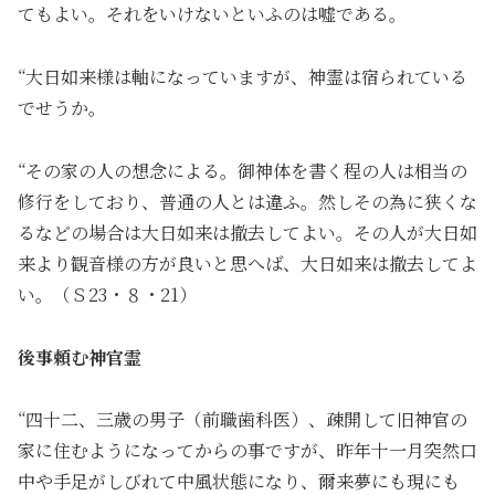
てもよい。それをいけないといふのは嘘である。
“大日如来様は軸になっていますが、神霊は宿られている
でせうか。
“その家の人の想念による。御神体を書く程の人は相当の
修行をしており、普通の人とは違ふ。然しその為に狭くな
るなどの場合は大日如来は撤去してよい。その人が大日如
来より観音様の方が良いと思へば、大日如来は撤去してよ
い。（Ｓ23・８・21）
後事頼む神官霊
“四十二、三歳の男子（前職歯科医）、疎開して旧神官の
家に住むようになってからの事ですが、昨年十一月突然口
中や手足がしびれて中風状態になり、爾来夢にも現にも