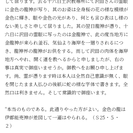
して居ります。去る十六日土沢教導所にて沢田さんの霊眼
に金色の龍神が写り、其のお姿は全身桜の花の様な模様が
金色に輝き、眼や金色の光があり、何とも言ひ表はし様の
ない美しさと申して居りました。其の翌日龍神が憑り、十
六日に沢田の霊眼に写ったのは金龍神で、此の度当地方に
金龍神が来られ釜石、気仙より海岸を一廻りされるにつ
き、龍神界の龍神がお供をする。而して沢田の肉体を海岸
地方へやれ、開く道を教へるからと申しましたが、右の
事は真実で御座いませうか。御教へをお願ひ申し上げま
す。尚、霊が憑ります時は本人は全然自己意識が無く、眼
を閉じたまま人払ひの後紙に蛇の様な字体で書きます。全
然口は利きません。そして常識的で御座います。
“本当のものである。此通りやった方がよい。金色の龍は
伊都能売神が差図して一遍はやられる。（Ｓ25・５・
２）