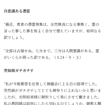
自意識ある憑霊
“最近、患者の憑霊現象は、全然無我になる事無く、霊の
言った事した事を皆よく自分で憶えていますが、如何なる
訳でしょう。
“全部は占領せぬ。七分まで。三分は人間意識がある。霊
がいくらか弱った訳である。（Ｓ24・９・３）
突如歯ガチガチす
“私が今度郷里を出発して御面会に上る日の昼頃でした。
突然歯がガチガチしてとても御参りに上れないかと思いま
したが、光明如来様に御祈りして楽にさせて戴きました。
私の悪因縁は如何にしたら切れるのでしょうか。御教え願