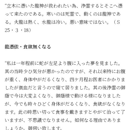
“立木に憑いた龍神が救われたい為、浄霊するとそこへ憑
って来たのである。寒いのは死霊で、動くのは龍神であ
る。火龍は熱く、水龍は冷い。悪い意味ではない。（Ｓ
25・３・18）
龍憑依・食欲無くなる
“私は一年程前に蛇が左足より腹に入った夢を見ました。
其の当時少ひ気分が悪かったのですが、それ以来特にお腹
が重く、身体中がだるくなり、四ケ月程お医者にかかりま
したが貧血だと言うので寝て居りました。其の後浄霊の御
蔭で今は大変よくなり、御蔭様で動ける様になりました
が、今でも時々ひどく身体がだるくなり、食欲がなくなり
ます。此の時思い切って食事を戴きますとやがて治って了
いますが、不思議でなりません。如何なる理由でありま
しょうか。御伺い致します。