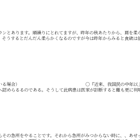
ウンとあります。順繰りにとれてますが、昨年の秋あたりから、肩を柔
そうするとだんだん柔らかくなるのですが今は昨年からみると食欲は倍.
原因している場合） ○『近来、我国民の中年以上の男女
認めらるるのである。そうして此病患は医家が診断すると雖も更に判明.
もその急所をやることです。それから急所がみつからない時に、、あせ