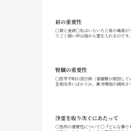
肩の重要性
□肩と食欲○私はいろいろと昔の毒素が
でごく固い所は指から霊を入れるのです。
腎臓の重要性
□医学不明の流行病（萎縮腎が
在相当多いばかりか、漸次増加の傾向さへ
浄霊を取り次ぐにあたって
□急所の重要性について○『どんな事で