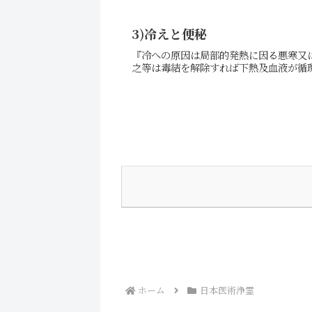
3)冷えと便秘
『冷への原因は局部的発熱に因る悪寒又
之等は毒結を解除すれば下熱及血液が循環
ホーム
日本医術浄霊