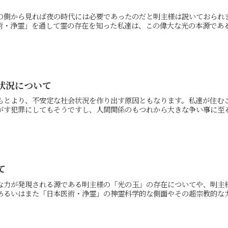
の側から見れば夜の時代には必要であったのだと明主様は説いておられ
・浄霊」を通して霊の存在を知った私達は、この偉大な光の本源である.
状況について
もとより、不安定な社会状況を作り出す原因ともなります。私達が住む
す犯罪にしてもそうですし、人間関係のもつれから大きな争い事に至る.
て
な力が発現される源である明主様の「光の玉」の存在についてや、明主
るいはまた「日本医術・浄霊」の神霊科学的な側面やその超宗教的な力.