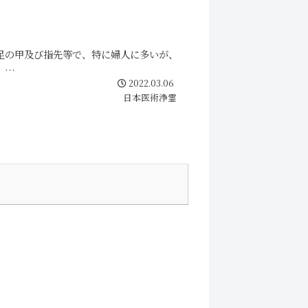
足の甲及び指先等で、特に婦人に多いが、
..
2022.03.06
日本医術浄霊