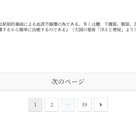
は局部的毒結による血液不循環の為である。多くは腰、下腹部、脚部、
するから簡単に治癒するのである』（天国の福音「冷えと便秘」より）.
次のページ
次
1
2
…
19
へ