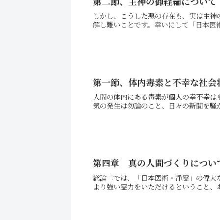
第二節、主神の御経綸について
しかし、こうした悪の存在も、実は主神
解し難いことです。幸いにして「日本医術
第一節、体内毒素と不幸な社会
人間の体内にある毒素が個人の幸不幸は
気の発生は勿論のこと、日々の新聞を騒が
第四章 真の人間づくりについ
総論二では、「日本医術・浄霊」の偉大
より強い霊力をいただけるということ、あ