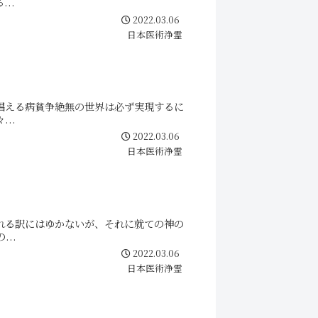
..
2022.03.06
日本医術浄霊
唱える病貧争絶無の世界は必ず実現するに
..
2022.03.06
日本医術浄霊
れる訳にはゆかないが、それに就ての神の
..
2022.03.06
日本医術浄霊