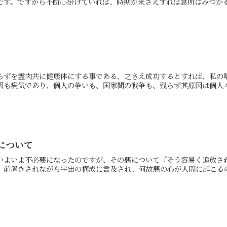
す。ですから不断心掛けていれば、時期が来さえすれば急所はみつかる.
らずを霊肉共に健康体にする事である、之さえ成功するとすれば、私の
も病気であり、個人の争いも、国家間の戦争も、残らず其原因は個人々.
について
いよいよ不必要になったのですが、その悪について『そう容易く追放さ
前置きされながら宇宙の構成に言及され、何故悪の心が人間に起こるの.