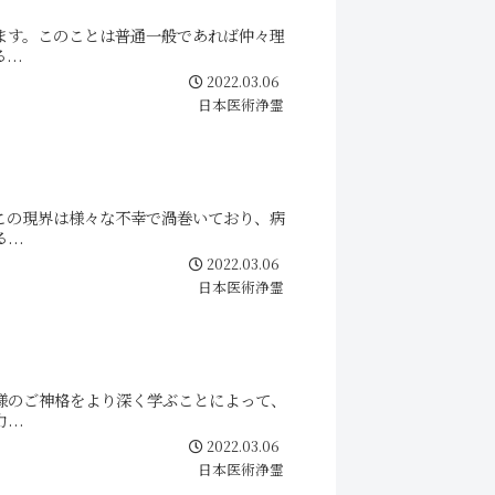
ます。このことは普通一般であれば仲々理
..
2022.03.06
日本医術浄霊
この現界は様々な不幸で渦巻いており、病
..
2022.03.06
日本医術浄霊
様のご神格をより深く学ぶことによって、
..
2022.03.06
日本医術浄霊