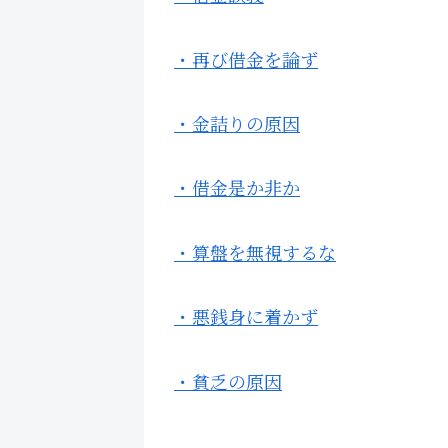
・再び借金を論ず
・金詰りの原因
・借金是か非か
・算盤を無視するな
・悪銭身に着かず
・貧乏の原因