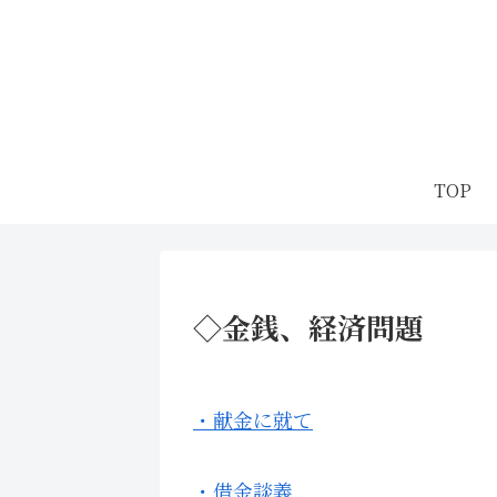
TOP
◇金銭、経済問題
・献金に就て
・借金談義