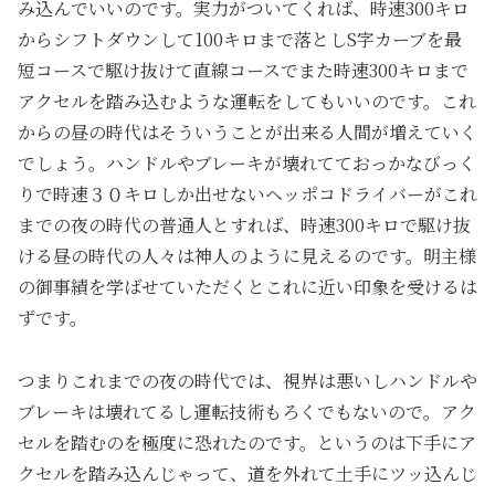
み込んでいいのです。実力がついてくれば、時速300キロ
からシフトダウンして100キロまで落としS字カーブを最
短コースで駆け抜けて直線コースでまた時速300キロまで
アクセルを踏み込むような運転をしてもいいのです。これ
からの昼の時代はそういうことが出来る人間が増えていく
でしょう。ハンドルやブレーキが壊れてておっかなびっく
りで時速３０キロしか出せないヘッポコドライバーがこれ
までの夜の時代の普通人とすれば、時速300キロで駆け抜
ける昼の時代の人々は神人のように見えるのです。明主様
の御事績を学ばせていただくとこれに近い印象を受けるは
ずです。
つまりこれまでの夜の時代では、視界は悪いしハンドルや
ブレーキは壊れてるし運転技術もろくでもないので。アク
セルを踏むのを極度に恐れたのです。というのは下手にア
クセルを踏み込んじゃって、道を外れて土手にツッ込んじ