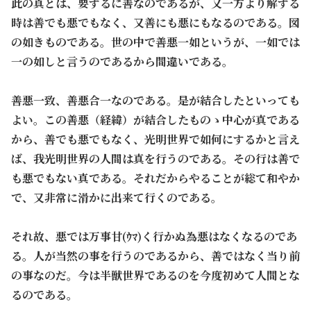
此の真とは、要するに善なのであるが、又一方より解する
時は善でも悪でもなく、又善にも悪にもなるのである。図
の如きものである。世の中で善悪一如というが、一如では
一の如しと言うのであるから間違いである。
善悪一致、善悪合一なのである。是が結合したといっても
よい。この善悪（経緯）が結合したものゝ中心が真である
から、善でも悪でもなく、光明世界で如何にするかと言え
ば、我光明世界の人間は真を行うのである。その行は善で
も悪でもない真である。それだからやることが総て和やか
で、又非常に滑かに出来て行くのである。
それ故、悪では万事甘(ｳﾏ)く行かぬ為悪はなくなるのであ
る。人が当然の事を行うのであるから、善ではなく当り前
の事なのだ。今は半獣世界であるのを今度初めて人間とな
るのである。