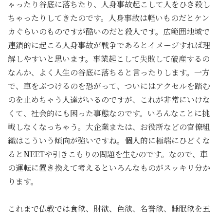
ゃったり谷底に落ちたり、人身事故起こして人をひき殺し
ちゃったりしてきたのです。人身事故は軽いものだとケン
カぐらいのものですが酷いのだと殺人です。広範囲地域で
連鎖的に起こる人身事故が戦争であるとイメージすれば理
解しやすいと思います。事業起こして失敗して破産するの
なんか、よく人生の谷底に落ちると言ったりします。一方
で、車をぶつけるのを恐がって、ついにはアクセルを踏む
のを止めちゃう人達がいるのですが、これが非常にいけな
くて、社会的にも困った事態なのです。いろんなことに挑
戦しなくなっちゃう。大企業または、お役所などの官僚組
織はこういう傾向が強いですね。個人的に極端にひどくな
るとNEETや引きこもりの問題を生むのです。なので、車
の運転に置き換えて考えるといろんなものがスッキリ分か
ります。
これまで仏教では食欲、財欲、色欲、名誉欲、睡眠欲を五