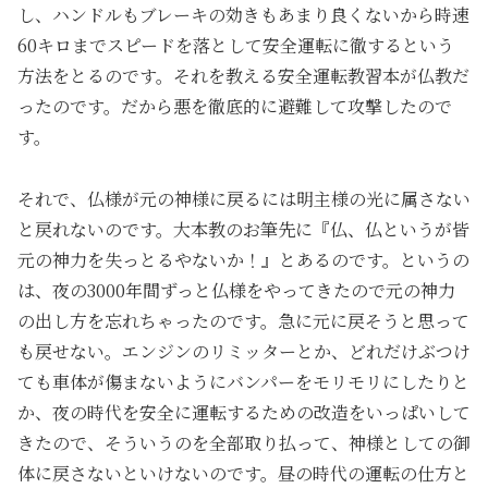
し、ハンドルもブレーキの効きもあまり良くないから時速
60キロまでスピードを落として安全運転に徹するという
方法をとるのです。それを教える安全運転教習本が仏教だ
ったのです。だから悪を徹底的に避難して攻撃したので
す。
それで、仏様が元の神様に戻るには明主様の光に属さない
と戻れないのです。大本教のお筆先に『仏、仏というが皆
元の神力を失っとるやないか！』とあるのです。というの
は、夜の3000年間ずっと仏様をやってきたので元の神力
の出し方を忘れちゃったのです。急に元に戻そうと思って
も戻せない。エンジンのリミッターとか、どれだけぶつけ
ても車体が傷まないようにバンパーをモリモリにしたりと
か、夜の時代を安全に運転するための改造をいっぱいして
きたので、そういうのを全部取り払って、神様としての御
体に戻さないといけないのです。昼の時代の運転の仕方と