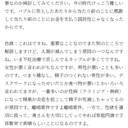
事なのか検討してみてください。今の時代けっこう難しい
です。バブルに突入したあたりから当たり前のことに感謝
して当たり前のことにお金を支払う国民性じゃなくなった
からです。
色欲：これはですね、重要なことなのでまた別のところで
解説しますけど、人類が滅んでしまう原因の一つなんです
ね。いま不妊治療で苦しんでるカップルが多くてですね、
女性が悪く言われがちなんですが、男性が悪いことも多い
のです。つまり種なし、精子のつくれない男性が多い。デ
スクワークになったせいだとか食べ物が悪いとかいろいろ
言われてますが、一番多いのが性病（クラミジア・淋病）
になって精巣が炎症を起こして精子が死滅しちゃってるの
が原因です。離婚案件ですよ離婚案件。一方で、性欲を適
切に扱って、奥さんを大切にしてってやれば家庭円満で子
孫繁栄で素晴らしいことになるのですよ。