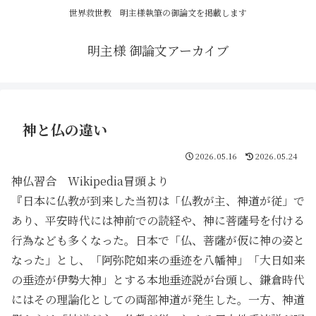
世界救世教 明主様執筆の御論文を掲載します
明主様 御論文アーカイブ
神と仏の違い
2026.05.16
2026.05.24
神仏習合 Wikipedia冒頭より
『日本に仏教が到来した当初は「仏教が主、神道が従」で
あり、平安時代には神前での読経や、神に菩薩号を付ける
行為なども多くなった。日本で「仏、菩薩が仮に神の姿と
なった」とし、「阿弥陀如来の垂迹を八幡神」「大日如来
の垂迹が伊勢大神」とする本地垂迹説が台頭し、鎌倉時代
にはその理論化としての両部神道が発生した。一方、神道