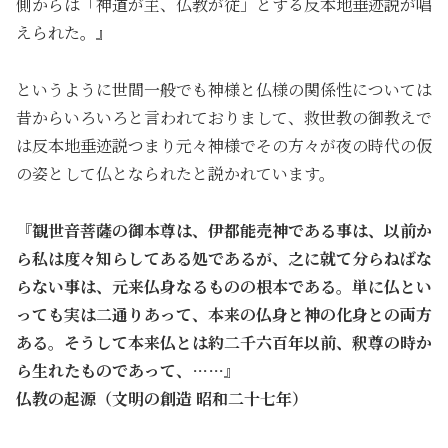
側からは「神道が主、仏教が従」とする反本地垂迹説が唱
えられた。』
というように世間一般でも神様と仏様の関係性については
昔からいろいろと言われておりまして、救世教の御教えで
は反本地垂迹説つまり元々神様でその方々が夜の時代の仮
の姿として仏となられたと説かれています。
『観世音菩薩の御本尊は、伊都能売神である事は、以前か
ら私は度々知らしてある処であるが、之に就て分らねばな
らない事は、元来仏身なるものの根本である。単に仏とい
っても実は二通りあって、本来の仏身と神の化身との両方
ある。そうして本来仏とは約二千六百年以前、釈尊の時か
ら生れたものであって、……』
仏教の起源（文明の創造 昭和二十七年）