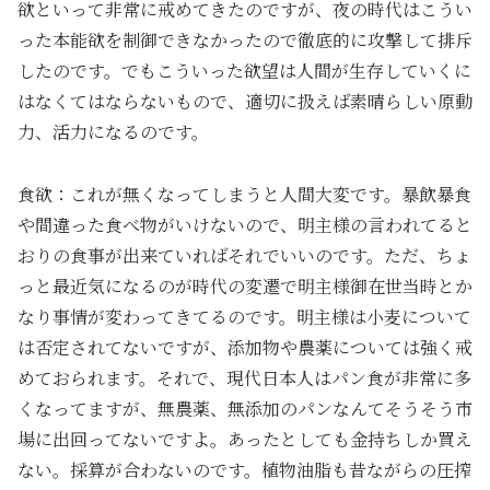
欲といって非常に戒めてきたのですが、夜の時代はこうい
った本能欲を制御できなかったので徹底的に攻撃して排斥
したのです。でもこういった欲望は人間が生存していくに
はなくてはならないもので、適切に扱えば素晴らしい原動
力、活力になるのです。
食欲：これが無くなってしまうと人間大変です。暴飲暴食
や間違った食べ物がいけないので、明主様の言われてると
おりの食事が出来ていればそれでいいのです。ただ、ちょ
っと最近気になるのが時代の変遷で明主様御在世当時とか
なり事情が変わってきてるのです。明主様は小麦について
は否定されてないですが、添加物や農薬については強く戒
めておられます。それで、現代日本人はパン食が非常に多
くなってますが、無農薬、無添加のパンなんてそうそう市
場に出回ってないですよ。あったとしても金持ちしか買え
ない。採算が合わないのです。植物油脂も昔ながらの圧搾