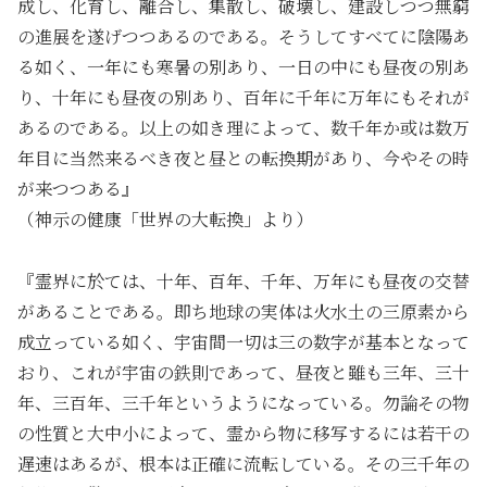
成し、化育し、離合し、集散し、破壊し、建設しつつ無窮
の進展を遂げつつあるのである。そうしてすべてに陰陽あ
る如く、一年にも寒暑の別あり、一日の中にも昼夜の別あ
り、十年にも昼夜の別あり、百年に千年に万年にもそれが
あるのである。以上の如き理によって、数千年か或は数万
年目に当然来るべき夜と昼との転換期があり、今やその時
が来つつある』
（神示の健康「世界の大転換」より）
『霊界に於ては、十年、百年、千年、万年にも昼夜の交替
があることである。即ち地球の実体は火水土の三原素から
成立っている如く、宇宙間一切は三の数字が基本となって
おり、これが宇宙の鉄則であって、昼夜と雖も三年、三十
年、三百年、三千年というようになっている。勿論その物
の性質と大中小によって、霊から物に移写するには若干の
遅速はあるが、根本は正確に流転している。その三千年の