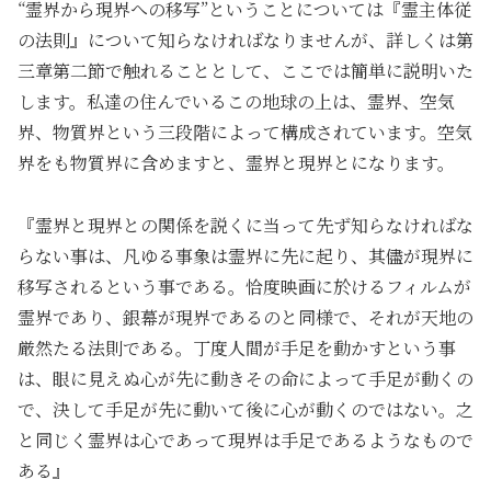
“霊界から現界への移写”ということについては『霊主体従
の法則』について知らなければなりませんが、詳しくは第
三章第二節で触れることとして、ここでは簡単に説明いた
します。私達の住んでいるこの地球の上は、霊界、空気
界、物質界という三段階によって構成されています。空気
界をも物質界に含めますと、霊界と現界とになります。
『霊界と現界との関係を説くに当って先ず知らなければな
らない事は、凡ゆる事象は霊界に先に起り、其儘が現界に
移写されるという事である。恰度映画に於けるフィルムが
霊界であり、銀幕が現界であるのと同様で、それが天地の
厳然たる法則である。丁度人間が手足を動かすという事
は、眼に見えぬ心が先に動きその命によって手足が動くの
で、決して手足が先に動いて後に心が動くのではない。之
と同じく霊界は心であって現界は手足であるようなもので
ある』