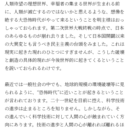
人類待望の理想世界、幸福者の集まる世界が生まれる前
に、人類が滅亡するのではないかと思えるような、想像を
絶する大恐怖時代がやって来るということを明主様はおっ
しゃっておられます。第二次世界大戦終戦の時点で、日本
のあらゆるものが崩れ去りました。そして日本国開闢以来
の大異変とも言うべき民主主義の台頭をみました。これは
現実に起きた現れのひとつにすぎませんが、こうした破壊
と創造の具体的現れが今後世界的に起きてくるということ
を説いておられるわけです。
最近では一般社会の中でも、地球的規模の環境破壊等に見
られるように、“恐怖時代”に近いことが起きるということ
が言われております。二十一世紀を目前に控え、科学技術
の進歩は止まるところを知りません。しかしながら、そ
の進んでいく科学技術に対して人間の心が蝕まれていく方
向にあります。技術の進歩と人間の心が離れれば離れるほ